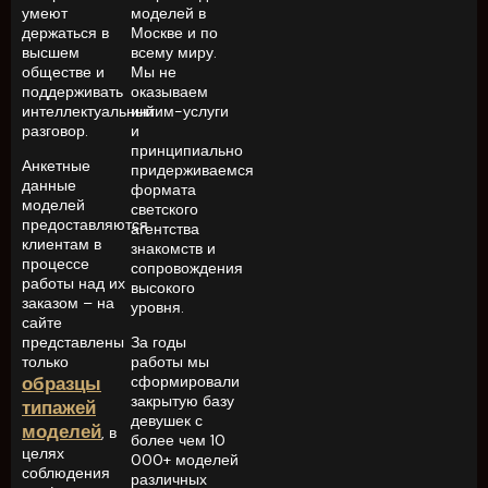
умеют
моделей в
держаться в
Москве и по
высшем
всему миру.
обществе и
Мы не
поддерживать
оказываем
интеллектуальный
интим-услуги
разговор.
и
принципиально
Анкетные
придерживаемся
данные
формата
моделей
светского
предоставляются
агентства
клиентам в
знакомств и
процессе
сопровождения
работы над их
высокого
заказом – на
уровня.
сайте
представлены
За годы
только
работы мы
образцы
сформировали
закрытую базу
типажей
девушек с
моделей
, в
более чем 10
целях
000+ моделей
соблюдения
различных