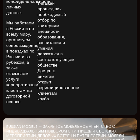
конфиденциальности
типажей,
личных
прошедших
данных.
необходимый
отбор по
Мы работаем
критериям
в России и по
внешности,
всему миру,
образования,
организуем
воспитания и
сопровождение
умения
в поездках по
держаться в
России и за
соответствующем
рубежом, а
обществе.
также
Доступ к
оказываем
анкетам
услуги
открыт
корпоративным
верифицированным
клиентам на
клиентам
договорной
клуба.
основе.
RUSSIAN MODELS — ЗАКРЫТОЕ МОДЕЛЬНОЕ АГЕНТСТВО С
ИНДИВИДУАЛЬНЫМ ПОДБОРОМ СПУТНИЦ ДЛЯ СВЕТСКИХ
МЕРОПРИЯТИЙ, ДЕЛОВЫХ ВСТРЕЧ И ПУТЕШЕСТВИЙ. МОДЕЛИ