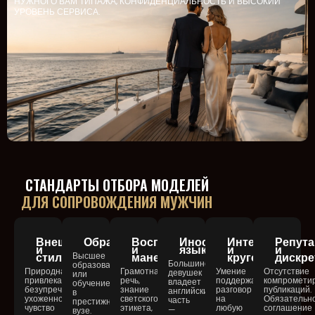
НУЖНОГО ВАМ ТИПАЖА, КОНФИДЕНЦИАЛЬНОСТЬ И ВЫСОКИЙ
УРОВЕНЬ СЕРВИСА.
СТАНДАРТЫ ОТБОРА МОДЕЛЕЙ
ДЛЯ СОПРОВОЖДЕНИЯ МУЖЧИН
Внешность
Образование
Воспитание
Иностранные
Интеллект
Репута
и
и
языки
и
и
стиль
Высшее
манеры
кругозор
дискре
Большинство
образование
Природная
Грамотная
Умение
Отсутствие
девушек
или
привлекательность,
речь,
поддержать
компромети
владеет
обучение
безупречная
знание
разговор
публикаций.
английским,
в
ухоженность,
светского
на
Обязательн
часть
престижном
чувство
этикета,
любую
соглашение
—
вузе.