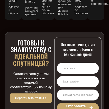
стиля
умение
тему
о
французским,
Многие
в
вести
— от
конфиденциа
испанским
—
одежде
себя в
делового
или
участницы
и
любой
до
другим
конкурсов
образе.
обстановке.
светского.
языком.
красоты.
ГОТОВЫ К
Оставьте заявку, и мы
ЗНАКОМСТВУ С
свяжемся с Вами в
ближайшее время
ИДЕАЛЬНОЙ
СПУТНИЦЕЙ?
Оставьте заявку — мы
сможем показать
моделей,
соответствующих вашему
запросу.
Перейти в контакты
Отправить