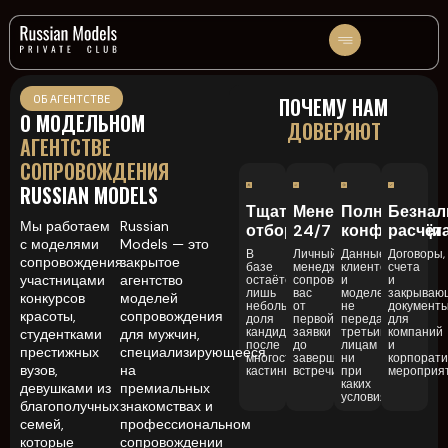
ОБ АГЕНТСТВЕ
ПОЧЕМУ НАМ
О МОДЕЛЬНОМ
ДОВЕРЯЮТ
АГЕНТСТВЕ
СОПРОВОЖДЕНИЯ
RUSSIAN MODELS
Тщательный
Менеджер
Полная
Безна
Мы работаем
Russian
отбор
24/7
конфиденци
расчёт
с моделями
Models — это
В
Личный
Данные
Договоры,
сопровождения:
закрытое
базе
менеджер
клиентов
счета
участницами
агентство
остаётся
сопровождает
и
и
лишь
вас
моделей
закрываю
конкурсов
моделей
небольшая
от
не
документ
красоты,
сопровождения
доля
первой
передаются
для
кандидаток
заявки
третьим
компаний
студентками
для мужчин,
после
до
лицам
и
престижных
специализирующееся
многоступенчатого
завершения
ни
корпорат
вузов,
на
кастинга.
встречи.
при
мероприят
каких
девушками из
премиальных
условиях.
благополучных
знакомствах и
семей,
профессиональном
которые
сопровождении