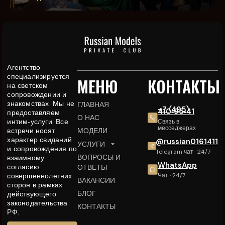
Агентство
специализируется
МЕНЮ
КОНТАКТЫ
на светском
сопровождении и
знакомствах. Мы не
ГЛАВНАЯ
+7 (495)
410‑95‑41
предоставляем
О НАС
интим‑услуги. Все
Связь в
месседжерах
встречи носят
МОДЕЛИ
характер свиданий
@russian0161411
УСЛУГИ
и сопровождения по
Telegram чат · 24/7
ВОПРОСЫ И
взаимному
WhatsApp
согласию
ОТВЕТЫ
совершеннолетних
Чат · 24/7
ВАКАНСИИ
сторон в рамках
БЛОГ
действующего
законодательства
КОНТАКТЫ
РФ.