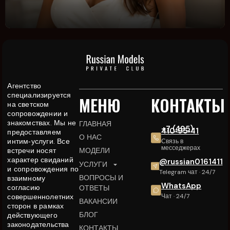
Агентство
специализируется
МЕНЮ
КОНТАКТЫ
на светском
сопровождении и
знакомствах. Мы не
ГЛАВНАЯ
+7 (495)
410‑95‑41
предоставляем
О НАС
интим‑услуги. Все
Связь в
месседжерах
встречи носят
МОДЕЛИ
характер свиданий
@russian0161411
УСЛУГИ
и сопровождения по
Telegram чат · 24/7
ВОПРОСЫ И
взаимному
WhatsApp
согласию
ОТВЕТЫ
совершеннолетних
Чат · 24/7
ВАКАНСИИ
сторон в рамках
БЛОГ
действующего
законодательства
КОНТАКТЫ