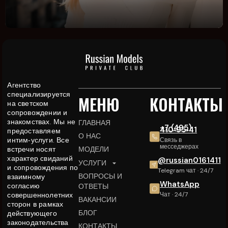
Агентство
специализируется
МЕНЮ
КОНТАКТЫ
на светском
сопровождении и
знакомствах. Мы не
ГЛАВНАЯ
+7 (495)
410‑95‑41
предоставляем
О НАС
интим‑услуги. Все
Связь в
месседжерах
встречи носят
МОДЕЛИ
характер свиданий
@russian0161411
УСЛУГИ
и сопровождения по
Telegram чат · 24/7
ВОПРОСЫ И
взаимному
WhatsApp
согласию
ОТВЕТЫ
совершеннолетних
Чат · 24/7
ВАКАНСИИ
сторон в рамках
БЛОГ
действующего
законодательства
КОНТАКТЫ