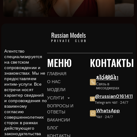
Агентство
специализируется
МЕНЮ
КОНТАКТЫ
на светском
сопровождении и
знакомствах. Мы не
ГЛАВНАЯ
+7 (495)
410‑95‑41
предоставляем
О НАС
интим‑услуги. Все
Связь в
месседжерах
встречи носят
МОДЕЛИ
характер свиданий
@russian0161411
УСЛУГИ
и сопровождения по
Telegram чат · 24/7
ВОПРОСЫ И
взаимному
WhatsApp
согласию
ОТВЕТЫ
совершеннолетних
Чат · 24/7
ВАКАНСИИ
сторон в рамках
БЛОГ
действующего
законодательства
КОНТАКТЫ