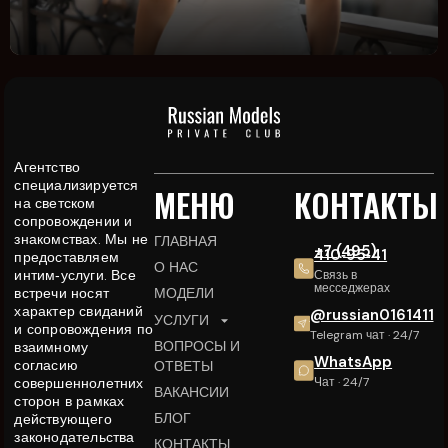
Агентство
специализируется
МЕНЮ
КОНТАКТЫ
на светском
сопровождении и
знакомствах. Мы не
ГЛАВНАЯ
+7 (495)
410‑95‑41
предоставляем
О НАС
интим‑услуги. Все
Связь в
месседжерах
встречи носят
МОДЕЛИ
характер свиданий
@russian0161411
УСЛУГИ
и сопровождения по
Telegram чат · 24/7
ВОПРОСЫ И
взаимному
WhatsApp
согласию
ОТВЕТЫ
совершеннолетних
Чат · 24/7
ВАКАНСИИ
сторон в рамках
БЛОГ
действующего
законодательства
КОНТАКТЫ